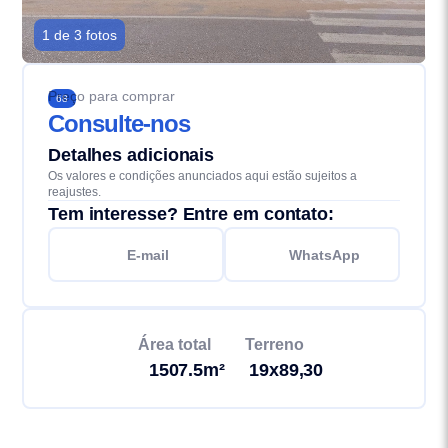
1 de 3 fotos
Preço para comprar
68
Consulte-nos
Detalhes adicionais
Os valores e condições anunciados aqui estão sujeitos a
reajustes.
Tem interesse? Entre em contato:
E-mail
WhatsApp
Área total
Terreno
1507.5m²
19x89,30