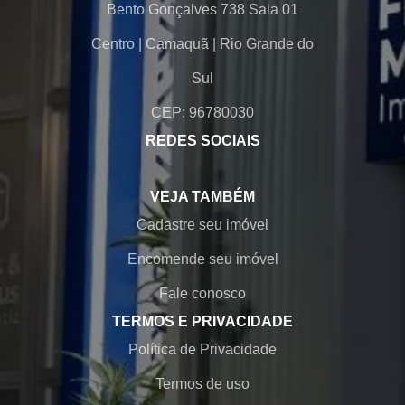
Bento Gonçalves 738 Sala 01
Centro
|
Camaquã
|
Rio Grande do
Sul
CEP: 96780030
REDES SOCIAIS
VEJA TAMBÉM
Cadastre seu imóvel
Encomende seu imóvel
Fale conosco
TERMOS E PRIVACIDADE
Política de Privacidade
Termos de uso