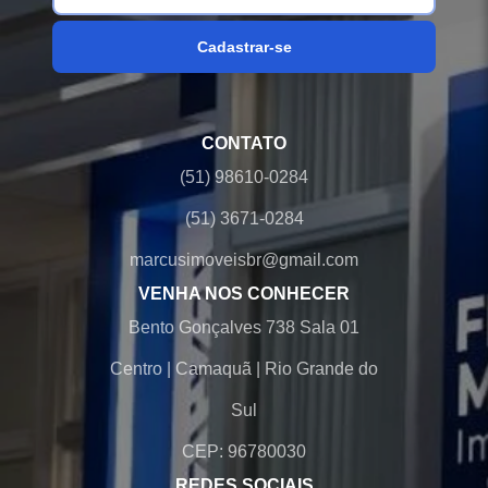
Cadastrar-se
CONTATO
(51) 98610-0284
(51) 3671-0284
marcusimoveisbr@gmail.com
VENHA NOS CONHECER
Bento Gonçalves 738 Sala 01
Centro
|
Camaquã
|
Rio Grande do
Sul
CEP: 96780030
REDES SOCIAIS